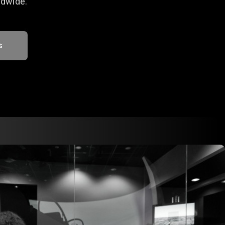
dwide.
s