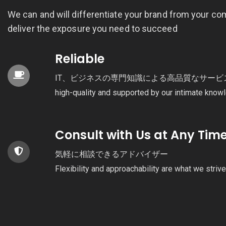
We can and will differentiate your brand from your co
deliver the exposure you need to succeed
Reliable
IT、ビジネスの専門知識による高品質なサービス Our serv
high-quality and supported by our intimate knowl
Consult with Us at Any Tim
気軽に相談できるアドバイザー
Flexibility and approachability are what we strive