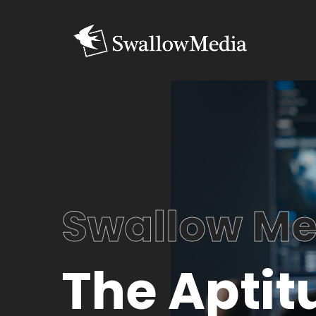
Swallow Me
T
h
e
A
p
t
i
t