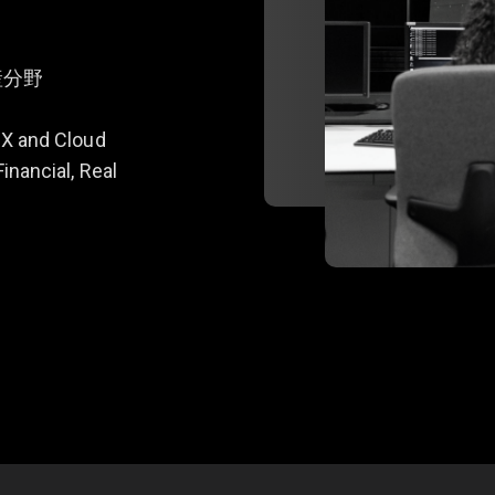
産分野
DX and Cloud
inancial, Real