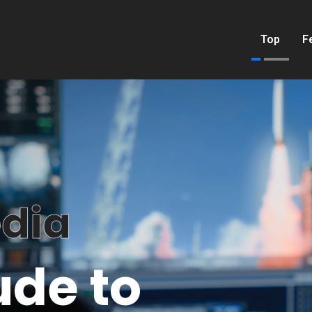
Top
F
dia
u
d
e
t
o