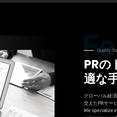
Fe
Quality S
PR
適な
グローバル経済
交えたPRサー
We specialize i