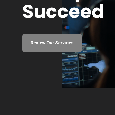
S
u
c
c
e
e
d
Review Our Services