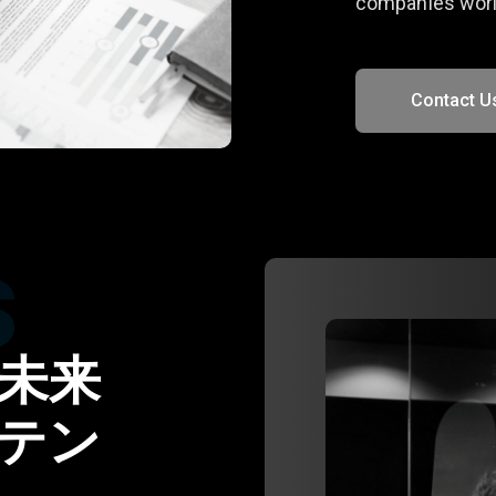
companies worl
Contact U
s
未来
テン