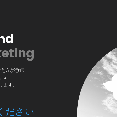
nd
の考え方が急速
tal
ートします。
せください