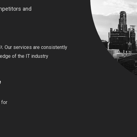
mpetitors and
ices are consistently
edge of the IT industry
e
 for